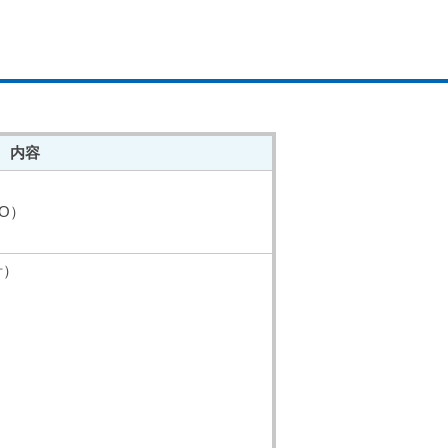
内容
O）
計）
）
）