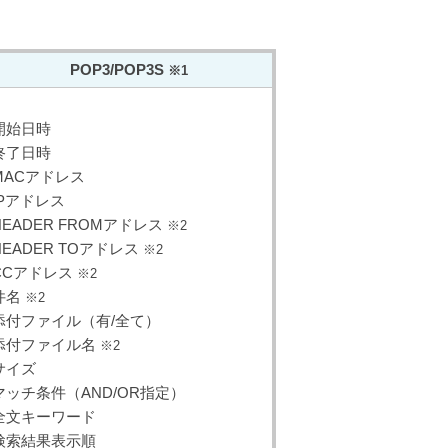
POP3/POP3S
※1
開始日時
終了日時
MACアドレス
IPアドレス
HEADER FROMアドレス
※2
HEADER TOアドレス
※2
CCアドレス
※2
件名
※2
添付ファイル（有/全て）
添付ファイル名
※2
サイズ
マッチ条件（AND/OR指定）
全文キーワード
検索結果表示順