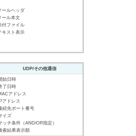
メールヘッダ
メール本文
添付ファイル
テキスト表示
UDP/その他通信
開始日時
終了日時
MACアドレス
IPアドレス
接続先ポート番号
サイズ
マッチ条件（AND/OR指定）
検索結果表示順